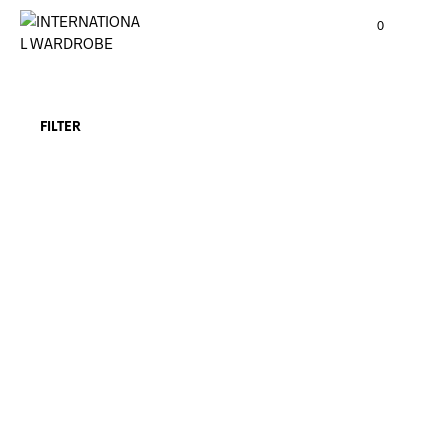
0
FILTER
48,00
€
incl. VAT
36,00
€
incl. VAT
ADD TO CART
READ MORE