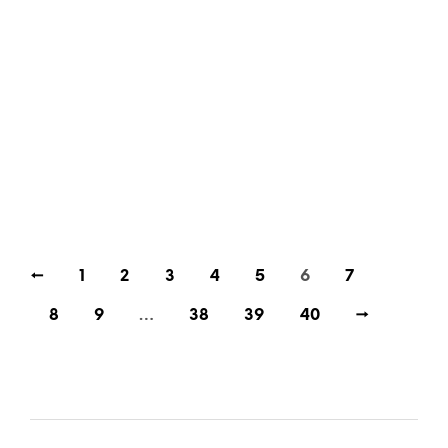
52,00
€
55,00
€
incl. VAT
incl. VAT
ADD TO CART
ADD TO CART
←
1
2
3
4
5
6
7
8
9
…
38
39
40
→