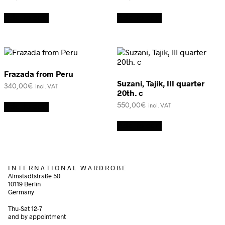
Add to cart
Add to cart
Frazada from Peru
Suzani, Tajik, III quarter
340,00
€
incl. VAT
20th. c
550,00
€
Add to cart
incl. VAT
Add to cart
I N T E R N A T I O N A L W A R D R O B E
Almstadtstraße 50
10119 Berlin
Germany
Thu-Sat 12-7
and by appointment