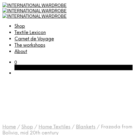
Shop
Textile Lexicon
Carnet de Voyage
The workshops
About
0
Cart
Home
/
Shop
/
Home Textiles
/
Blankets
/
Frazada from
Bolivia, mid 20th century