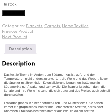
In stock
Frazada
Add to cart
from
Bolivia,
Categories:
Blankets
,
Carpets
,
Home Textiles
mid
Previous Product
20th
century
Next Product
quantity
Description
Description
Das textile Thema im Andenraum Südamerikas ist, aufgrund der
Temperaturen nicht anders zu erwarten, die Wolle und das Weben. Bevor
die Spanier mit ihrer rüden Kolonialisierung begannen, hatte man in
Südamerika nur Alpaka- und Lamawolle. Die Spanier brachten dann die
Schafe und ihre Wolle ins Land, die sich aufgrund des Preises auch schnell
durchsetzten.
Frazadas gibt es in einer enormen Farb- und Mustervielfalt. Sie haben
immer ein graphisches Muster mit Elementen wie Streifen, Karos oder
Rhomben. Frazadas bestehen immer aus zwei ca 80 cm breiten,