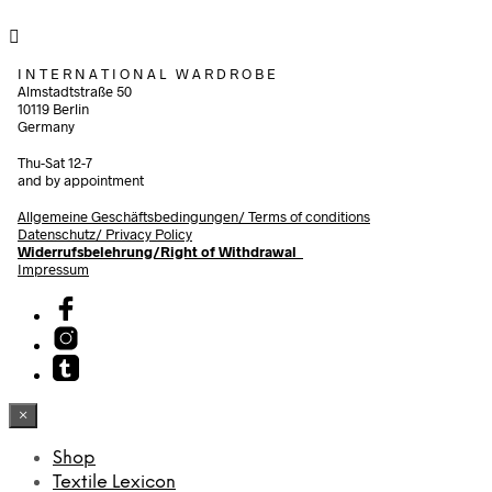
I N T E R N A T I O N A L W A R D R O B E
Almstadtstraße 50
10119 Berlin
Germany
Thu-Sat 12-7
and by appointment
Allgemeine Geschäftsbedingungen/
Terms of conditions
Datenschutz/ Privacy Policy
Widerrufsbelehrung/Right of Withdrawal
Impressum
×
Shop
Textile Lexicon