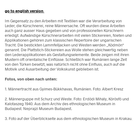
go to english version
Im Gegensatz zu den Arbeiten mit Textilien war die Verarbeitung von
Leder, die Kürschnerei, reine Männersache. Oft wurden diese Arbeiten
auch ganz ausser Haus gegeben und von professionellen Kürschnern
erledigt. Aufwändige Kürschnerarbeiten mit vielen Stickereien, Nieten und
Applikationen gehören zum klassischen Repertoire der ungarischen
Tracht. Die bestickten Lammfelljacken und Westen werden „Ködmön“
genannt. Die Plattstich-Stickereien aus Wolle stehen gleichwertig neben
den Lederapplikationen als Gestaltungselemente. Beide zeigen mit ihren
Mustern oft orientalische Einflüsse. Schließlich war Rumänien lange Zeit
von den Türken besetzt, was natürlich nicht ohne Einfluss, auch auf die
Motivik und Ausarbeitung der Volkskunst geblieben ist.
Fotos, von oben nach unten:
1. Männertracht aus Gyimes-Bükkhavas, Rumänien. Foto: Albert Kresz
2. Männerguppe mit Schurz und Weste. Foto: Erdödi Mihály, Körösfö und
Kalotaszeg 1940. Aus dem Archiv des ethnologischen Museum in
Budapest. Neprajzi Museum Budapest
.
3. Foto auf der Überblickseite aus dem ethnologischen Museum in Krakau.