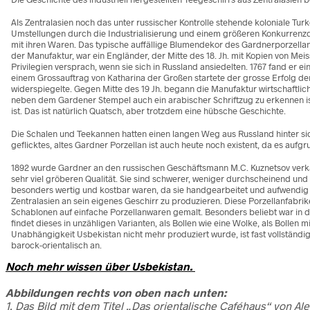
Als Zentralasien noch das unter russischer Kontrolle stehende koloniale Tu
Umstellungen durch die Industrialisierung und einem größeren Konkurrenzd
mit ihren Waren. Das typische auffällige Blumendekor des Gardnerporzellan i
der Manufaktur, war ein Engländer, der Mitte des 18. Jh. mit Kopien von 
Privilegien versprach, wenn sie sich in Russland ansiedelten. 1767 fand er 
einem Grossauftrag von Katharina der Großen startete der grosse Erfolg der
widerspiegelte. Gegen Mitte des 19 Jh. begann die Manufaktur wirtschaftlic
neben dem Gardener Stempel auch ein arabischer Schriftzug zu erkennen i
ist. Das ist natürlich Quatsch, aber trotzdem eine hübsche Geschichte.
Die Schalen und Teekannen hatten einen langen Weg aus Russland hinter si
geflicktes, altes Gardner Porzellan ist auch heute noch existent, da es auf
1892 wurde Gardner an den russischen Geschäftsmann M.C. Kuznetsov verkauft
sehr viel gröberen Qualität. Sie sind schwerer, weniger durchscheinend und
besonders wertig und kostbar waren, da sie handgearbeitet und aufwendig 
Zentralasien an sein eigenes Geschirr zu produzieren. Diese Porzellanfabri
Schablonen auf einfache Porzellanwaren gemalt. Besonders beliebt war in d
findet dieses in unzähligen Varianten, als Bollen wie eine Wolke, als Boll
Unabhängigkeit Usbekistan nicht mehr produziert wurde, ist fast vollstän
barock-orientalisch an.
Noch mehr wissen über Usbekistan.
Abbildungen rechts von oben nach unten:
1. Das Bild mit dem Titel „Das orientalische Caféhaus“ von Al