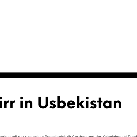
rr in Usbekistan
 beginnt mit der russischen Porzellanfabrik Gardner und der Kolonialmacht Russ