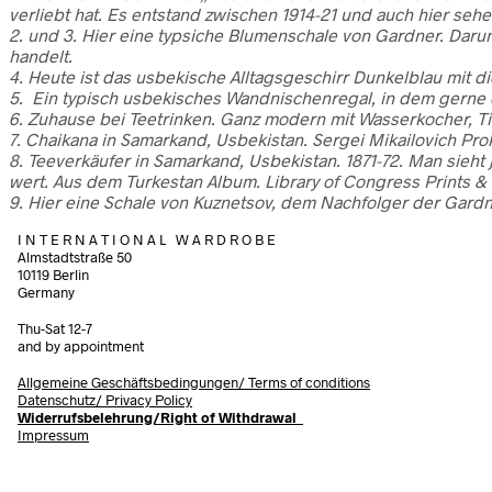
verliebt hat. Es entstand zwischen 1914-21 und auch hier se
2. und 3. Hier eine typsiche Blumenschale von Gardner. Darunt
handelt.
4. Heute ist das usbekische Alltagsgeschirr Dunkelblau mit d
5. Ein typisch usbekisches Wandnischenregal, in dem gerne 
6. Zuhause bei Teetrinken.
Ganz
modern mit Wasserkocher, Tisc
7. Chaikana in Samarkand, Usbekistan. Sergei Mikailovich Pr
8. Teeverkäufer in Samarkand, Usbekistan. 1871-72. Man sie
wert. Aus dem Turkestan Album. Library of Congress Prints 
9. Hier eine Schale von Kuznetsov, dem Nachfolger der Gard
I N T E R N A T I O N A L W A R D R O B E
Almstadtstraße 50
10119 Berlin
Germany
Thu-Sat 12-7
and by appointment
Allgemeine Geschäftsbedingungen/
Terms of conditions
Datenschutz/ Privacy Policy
Widerrufsbelehrung/Right of Withdrawal
Impressum