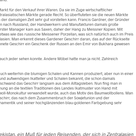
rkt für den Verkauf ihrer Waren. Da sie im Zuge wirtschaftlicher
alasiatischen Märkte gerade Recht. So überfluteten sie die neuen Märkte
n der damaligen Zeit sehr gut vorstellen kann. Francis Gardner, der Gründer
ossen nach Russland, der Handwerkern und Manufakturen damals große
in erster Manager kam aus Saxen, daher der Hang zu Meissner Kopien. Mit
twas wie das russische Meissener Porzellan, was sich natürlich auch im Preis
alasien. Man erkennt dieses Gardener Geschirr daran, das auf der Rückseite
chnete Geschirr ein Geschenk der Russen an den Emir von Bukhara gewesen
uch jeder sehen konnte. Andere Möbel hatte man ja nicht. Zahlreich
auch weiterhin die blumigen Schalen und Kannen produziert, aber nun in einer
n und aufwendigen Ikatteller und Schalen bekannt, die schon damals
erschwand das Geschirr langsam aus dem Alltagsleben. Nun fing man in
nung an die textilen Traditionen des Landes Ikatmuster von Hand mit
umwoll-Monokultur verwandelt wurde, auch das Motiv des Baumwollbollens. Man
es Geschirr, das nach dem Zusammenbruch der Sowjetunion und der
r Ornamentik und seiner hochglänzenden blau-goldenen Farbgebung sehr
kistan, ein Muß für jeden Reisenden, der sich in Zentralasien