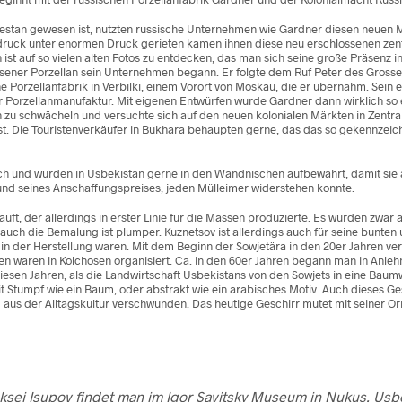
rkestan gewesen ist, nutzten russische Unternehmen wie Gardner diesen neuen Ma
ruck unter enormen Druck gerieten kamen ihnen diese neu erschlossenen zentr
st auf so vielen alten Fotos zu entdecken, das man sich seine große Präsenz i
Meissener Porzellan sein Unternehmen begann. Er folgte dem Ruf Peter des Gr
eine Porzellanfabrik in Verbilki, einem Vorort von Moskau, die er übernahm. Se
 Porzellanmanufaktur. Mit eigenen Entwürfen wurde Gardner dann wirklich so e
h zu schwächeln und versuchte sich auf den neuen kolonialen Märkten in Zentr
st. Die Touristenverkäufer in Bukhara behaupten gerne, das das so gekennzei
ch und wurden in Usbekistan gerne in den Wandnischen aufbewahrt, damit sie a
grund seines Anschaffungspreises, jeden Mülleimer widerstehen konnte.
, der allerdings in erster Linie für die Massen produzierte. Es wurden zwar 
 auch die Bemalung ist plumper. Kuznetsov ist allerdings auch für seine bunte
in der Herstellung waren. Mit dem Beginn der Sowjetära in den 20er Jahren v
ken waren in Kolchosen organisiert. Ca. in den 60er Jahren begann man in Anleh
iesen Jahren, als die Landwirtschaft Usbekistans von den Sowjets in eine Ba
en mit Stumpf wie ein Baum, oder abstrakt wie ein arabisches Motiv. Auch dies
dig aus der Alltagskultur verschwunden. Das heutige Geschirr mutet mit seine
eksei Isupov findet man im Igor Savitsky Museum in Nukus, Usbe