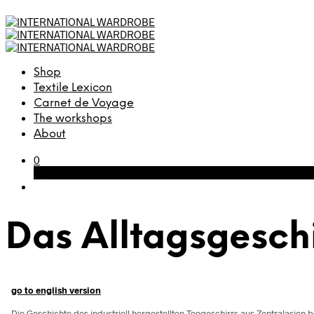
Shop
Textile Lexicon
Carnet de Voyage
The workshops
About
0
Cart
Das Alltagsgeschi
go to english version
Die Geschichte des industriell hergestellten Teegeschirrs aus Zentralasien