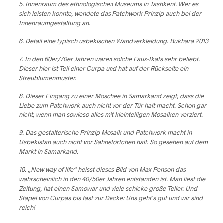
5. Innenraum des ethnologischen Museums in Tashkent. Wer es
sich leisten konnte, wendete das Patchwork Prinzip auch bei der
Innenraumgestaltung an.
6. Detail eine typisch usbekischen Wandverkleidung. Bukhara 2013
7. In den 60er/70er Jahren waren solche Faux-Ikats sehr beliebt.
Dieser hier ist Teil einer Curpa und hat auf der Rückseite ein
Streublumenmuster.
8. Dieser Eingang zu einer Moschee in Samarkand zeigt, dass die
Liebe zum Patchwork auch nicht vor der Tür halt macht. Schon gar
nicht, wenn man sowieso alles mit kleinteiligen Mosaiken verziert.
9. Das gestalterische Prinzip Mosaik und Patchwork macht in
Usbekistan auch nicht vor Sahnetörtchen halt. So gesehen auf dem
Markt in Samarkand.
10. „New way of life“ heisst dieses Bild von Max Penson das
wahrscheinlich in den 40/50er Jahren entstanden ist. Man liest die
Zeitung, hat einen Samowar und viele schicke große Teller. Und
Stapel von Curpas bis fast zur Decke: Uns geht´s gut und wir sind
reich!