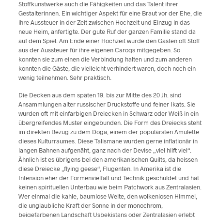
Stoffkunstwerke auch die Fähigkeiten und das Talent ihrer
Gestalterinnen. Ein wichtiger Aspekt für eine Braut vor der Ehe, die
ihre Aussteuer in der Zeit zwischen Hochzeit und Einzug in das
neue Heim, anfertigte. Der gute Ruf der ganzen Familie stand da
auf dem Spiel. Am Ende einer Hochzeit wurde den Gästen oft Stoff
aus der Aussteuer für ihre eigenen Caroqs mitgegeben. So
konnten sie zum einen die Verbindung halten und zum anderen
konnten die Gäste, die vielleicht verhindert waren, doch noch ein
wenig teilnehmen. Sehr praktisch.
Die Decken aus dem späten 19. bis zur Mitte des 20 Jh. sind
Ansammlungen alter russischer Druckstoffe und feiner Ikats. Sie
wurden oft mit einfarbigen Dreiecken in Schwarz oder Weiß in ein
übergreifendes Muster eingebunden. Die Form des Dreiecks steht
im direkten Bezug zu dem Doga, einem der populärsten Amulette
dieses Kulturraumes. Diese Talismane wurden gerne inflationär in
langen Bahnen aufgenäht, ganz nach der Devise „viel hilft viel“.
Ähnlich ist es übrigens bei den amerikanischen Quilts, da heissen
diese Dreiecke „flying geese“, Flugenten. In Amerika ist die
Intension eher der Formenvielfalt und Technik geschuldet und hat
keinen spirituellen Unterbau wie beim Patchwork aus Zentralasien.
Wer einmal die kahle, baumlose Weite, den wolkenlosen Himmel,
die unglaubliche Kraft der Sonne in der monochrom,
beigefarbenen Landschaft Usbekistans oder Zentralasien erlebt