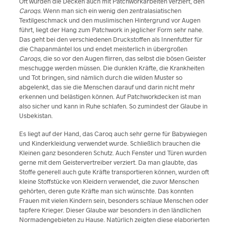
Oft wurden die Decken auch mit Patchworkarbeiten verziert, den
Caroqs
. Wenn man sich ein wenig den zentralasiatischen
Textilgeschmack und den muslimischen Hintergrund vor Augen
führt, liegt der Hang zum Patchwork in jeglicher Form sehr nahe.
Das geht bei den verschiedenen Druckstoffen als Innenfutter für
die Chapanmäntel los und endet meisterlich in übergroßen
Caroqs
, die so vor den Augen flirren, das selbst die bösen Geister
meschugge werden müssen. Die dunklen Kräfte, die Krankheiten
und Tot bringen, sind nämlich durch die wilden Muster so
abgelenkt, das sie die Menschen darauf und darin nicht mehr
erkennen und belästigen können. Auf Patchworkdecken ist man
also sicher und kann in Ruhe schlafen. So zumindest der Glaube in
Usbekistan.
Es liegt auf der Hand, das Caroq auch sehr gerne für Babywiegen
und Kinderkleidung verwendet wurde. Schließlich brauchen die
Kleinen ganz besonderen Schutz. Auch Fenster und Türen wurden
gerne mit dem Geistervertreiber verziert. Da man glaubte, das
Stoffe generell auch gute Kräfte transportieren können, wurden oft
kleine Stoffstücke von Kleidern verwendet, die zuvor Menschen
gehörten, deren gute Kräfte man sich wünschte. Das konnten
Frauen mit vielen Kindern sein, besonders schlaue Menschen oder
tapfere Krieger. Dieser Glaube war besonders in den ländlichen
Normadengebieten zu Hause. Natürlich zeigten diese elaborierten