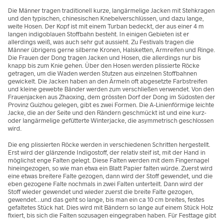
Die Männer tragen traditionell kurze, langärmelige Jacken mit Stehkragen
und den typischen, chinesischen Knebelverschlüssen, und dazu lange,
weite Hosen. Der Kopf ist mit einem Turban bedeckt, der aus einer 4 m
langen indigoblauen Stoffbahn besteht. In einigen Gebieten ist er
allerdings weiß, was auch sehr gut aussieht. Zu Festivals tragen die
Männer übrigens gerne silberne Kronen, Halsketten, Armreifen und Ringe.
Die Frauen der Dong tragen Jacken und Hosen, die allerdings nur bis
knapp bis zum Knie gehen. Über den Hosen werden plissierte Röcke
getragen, um die Waden werden Stutzen aus einzelnen Stoffbahnen
gewickelt. Die Jacken haben an den Ärmeln oft abgesetzte Farbstreifen
und kleine gewebte Bänder werden zum verschließen verwendet. Von den
Frauenjacken aus Zhaoxing, dem grössten Dorf der Dong im Südosten der
Provinz Guizhou gelegen, gibt es zwei Formen. Die A-Linienförmige leichte
Jacke, die an der Seite und den Rändern geschmückt ist und eine kurz-
oder langärmelige gefütterte Winterjacke, die asymmetrisch geschlossen
wird.
Die eng plissierten Röcke werden in verschiedenen Schritten hergestellt.
Erst wird der glänzende Indigostoff, der relativ steif ist, mit der Hand in
möglichst enge Falten gelegt. Diese Falten werden mit dem Fingernagel
hineingezogen, so wie man etwa ein Blatt Papier falten würde. Zuerst wird
eine etwas breitere Falte gezogen, dann wird der Stoff gewendet, und die
eben gezogene Falte nochmals in zwei Falten unterteilt. Dann wird der
Stoff wieder gewendet und wieder zuerst die breite Falte gezogen,
gewendet…und das geht so lange, bis man ein ca 10 cm breites, festes
gefaltetes Stück hat. Dies wird mit Bändern so lange auf einem Stück Holz
fixiert, bis sich die Falten sozusagen eingegraben haben. Für Festtage gibt