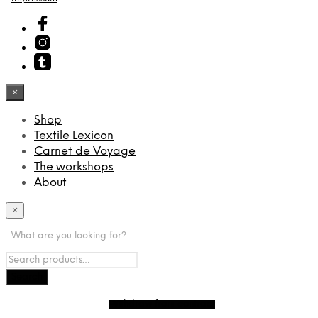
×
Shop
Textile Lexicon
Carnet de Voyage
The workshops
About
×
What are you looking for?
Withdraw from contract