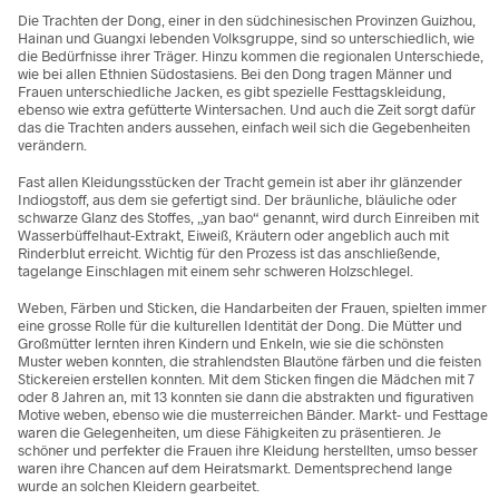
Die Trachten der Dong, einer in den südchinesischen Provinzen Guizhou,
Hainan und Guangxi lebenden Volksgruppe, sind so unterschiedlich, wie
die Bedürfnisse ihrer Träger. Hinzu kommen die regionalen Unterschiede,
wie bei allen Ethnien Südostasiens. Bei den Dong tragen Männer und
Frauen unterschiedliche Jacken, es gibt spezielle Festtagskleidung,
ebenso wie extra gefütterte Wintersachen. Und auch die Zeit sorgt dafür
das die Trachten anders aussehen, einfach weil sich die Gegebenheiten
verändern.
Fast allen Kleidungsstücken der Tracht gemein ist aber ihr glänzender
Indiogstoff, aus dem sie gefertigt sind. Der bräunliche, bläuliche oder
schwarze Glanz des Stoffes, „yan bao“ genannt, wird durch Einreiben mit
Wasserbüffelhaut-Extrakt, Eiweiß, Kräutern oder angeblich auch mit
Rinderblut erreicht. Wichtig für den Prozess ist das anschließende,
tagelange Einschlagen mit einem sehr schweren Holzschlegel.
Weben, Färben und Sticken, die Handarbeiten der Frauen, spielten immer
eine grosse Rolle für die kulturellen Identität der Dong. Die Mütter und
Großmütter lernten ihren Kindern und Enkeln, wie sie die schönsten
Muster weben konnten, die strahlendsten Blautöne färben und die feisten
Stickereien erstellen konnten. Mit dem Sticken fingen die Mädchen mit 7
oder 8 Jahren an, mit 13 konnten sie dann die abstrakten und figurativen
Motive weben, ebenso wie die musterreichen Bänder. Markt- und Festtage
waren die Gelegenheiten, um diese Fähigkeiten zu präsentieren. Je
schöner und perfekter die Frauen ihre Kleidung herstellten, umso besser
waren ihre Chancen auf dem Heiratsmarkt. Dementsprechend lange
wurde an solchen Kleidern gearbeitet.