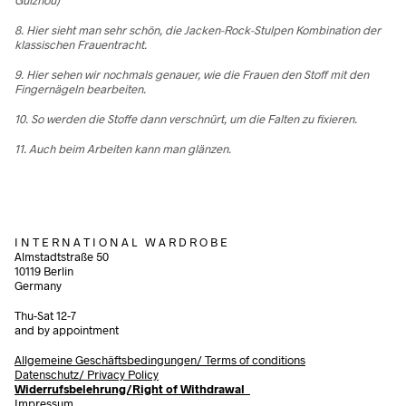
8. Hier sieht man sehr schön, die Jacken-Rock-Stulpen Kombination der
klassischen Frauentracht.
9. Hier sehen wir nochmals genauer, wie die Frauen den Stoff mit den
Fingernägeln bearbeiten.
10. So werden die Stoffe dann verschnürt, um die Falten zu fixieren.
11. Auch beim Arbeiten kann man glänzen.
I N T E R N A T I O N A L W A R D R O B E
Almstadtstraße 50
10119 Berlin
Germany
Thu-Sat 12-7
and by appointment
Allgemeine Geschäftsbedingungen/
Terms of conditions
Datenschutz/ Privacy Policy
Widerrufsbelehrung/Right of Withdrawal
Impressum