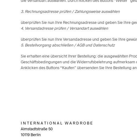
die Versandart auswählen. Durch klicken des Buttons “Weiter” gela
3. Rechnungsadresse prüfen / Zahlungsweise auswählen
überprüfen Sie nun Ihre Rechnungsadresse und geben Sie Ihre gew
4. Versandadresse prüfen / Versandart auswählen
überprüfen Sie nun Ihre Versandadresse und geben Sie Ihre gewüns
5. Bestellvorgang abschließen / AGB und Datenschutz
Sie erhalten eine übersicht Ihrer Bestellung: die ausgewählten Pr
Geschäftsbedingungen und die Widerrufsbelehrung aufmerksam dur
Anklicken des Buttons “Kaufen” übersenden Sie Ihre Bestellung an 
I N T E R N A T I O N A L W A R D R O B E
Almstadtstraße 50
10119 Berlin